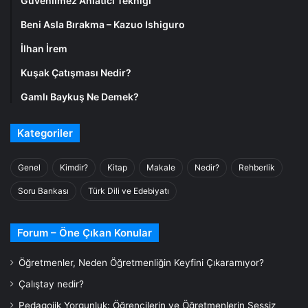
Güvenilmez Anlatıcı Tekniği
Beni Asla Bırakma – Kazuo Ishiguro
İlhan İrem
Kuşak Çatışması Nedir?
Gamlı Baykuş Ne Demek?
Kategoriler
Genel
Kimdir?
Kitap
Makale
Nedir?
Rehberlik
Soru Bankası
Türk Dili ve Edebiyatı
Forum – Öne Çıkan Konular
Öğretmenler, Neden Öğretmenliğin Keyfini Çıkaramıyor?
Çalıştay nedir?
Pedagojik Yorgunluk: Öğrencilerin ve Öğretmenlerin Sessiz