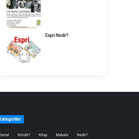
Espri Nedir?
Kategoriler
Genel
Kimdir?
Kitap
Makale
Nedir?