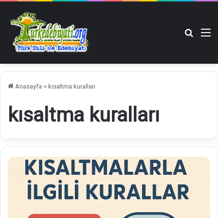
Arama y
M
Anasayfa
>
kısaltma kuralları
kısaltma kuralları