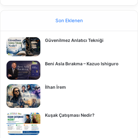
Son Eklenen
Güvenilmez Anlatıcı Tekniği
Beni Asla Bırakma – Kazuo Ishiguro
İlhan İrem
Kuşak Çatışması Nedir?