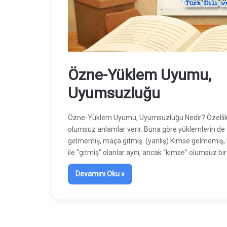
Özne-Yüklem Uyumu,
Uyumsuzluğu
Özne-Yüklem Uyumu, Uyumsuzluğu Nedir? Özellikleri
olumsuz anlamlar verir. Buna göre yüklemlerin de
gelmemiş, maça gitmiş. (yanlış) Kimse gelmemiş,
ile “gitmiş” olanlar aynı, ancak “kimse” olumsuz b
Devamını Oku »