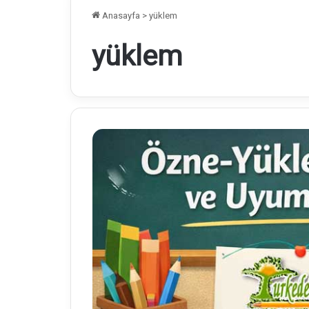
Anasayfa
>
yüklem
yüklem