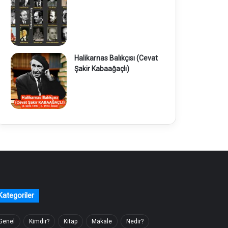
Halikarnas Balıkçısı (Cevat
Şakir Kabaağaçlı)
Kategoriler
Genel
Kimdir?
Kitap
Makale
Nedir?