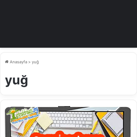
Anasayfa
>
yuğ
yuğ