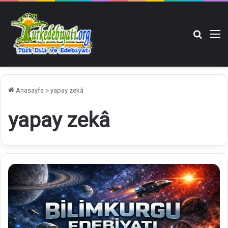
Arama y
M
Anasayfa
>
yapay zekâ
yapay zekâ