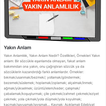
Yakın Anlam
Yakın Anlamlılık, Yakın Anlam Nedir? Özellikleri, Örnekleri Yakın
anlam: Bir sözcükle eşanlamda olmayan, fakat anlam
bakımından ona yakın, onu çağrıştıran sözcük ya da
sözcüklerin kazandırdığı farklı anlamlardır. Örnekler:
bıkmak/usanmak/bezmek/; yollamak/göndermek;
bezemek/süslemek; hoplamak/zıplamak; alçalmak/inmek;
ağmak/yükselmek; üzüntü/elem/keder; çalışmak/
çabalamak/koşuşturmak; çile çekmek/zahmet çekmek/eziyet
çekmek; yola çıkmak/yola düşmek/yola koyulmak;
kaçmak/savuşmak/sıvışmak… Kaynak: Açıklamalı Edebiyat