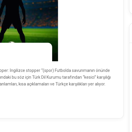
toper: İngilizce stopper “(spor) Futbolda savunmanın önünde
aki bu söz için Türk Dil Kurumu tarafından “kesici” karşılığı
lamları, kısa açıklamaları ve Türkçe karşılıkları yer alıyor.