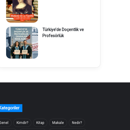
Türkiye’de Doçentlik ve
Profesörlük
Kategoriler
Genel
Kimdir?
Kitap
Makale
Nedir?