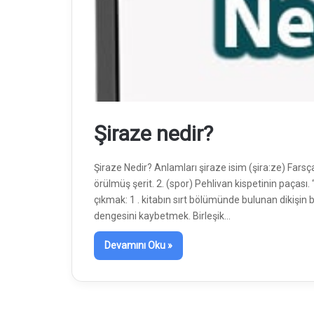
Şiraze nedir?
Şiraze Nedir? Anlamları şiraze isim (şira:ze) Farsça
örülmüş şerit. 2. (spor) Pehlivan kispetinin paçası. “Ş
çıkmak: 1 . kitabın sırt bölümünde bulunan dikişin 
dengesini kaybetmek. Birleşik…
Devamını Oku »