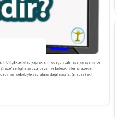
. 1. Ciltçilikte, kitap yapraklarını düzgün tutmaya yarayan ince
iraze” ile ilgili atasözü, deyim ve birleşik fiiller: şirazeden
bozulması sebebiyle sayfaların dağılması. 2 . (mecaz) akıl