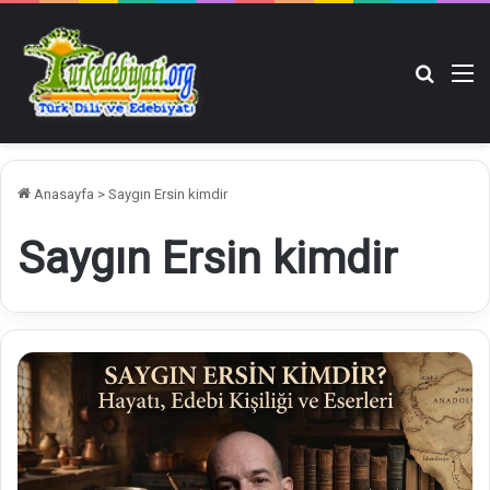
Arama y
M
Anasayfa
>
Saygın Ersin kimdir
Saygın Ersin kimdir