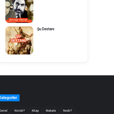
Şu Destanı
Kategoriler
Genel
Kimdir?
Kitap
Makale
Nedir?