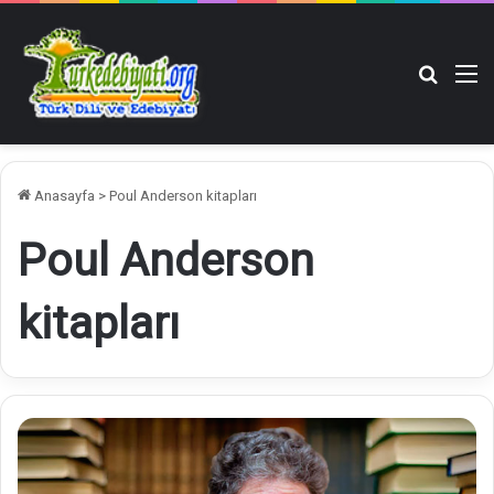
Arama y
M
Anasayfa
>
Poul Anderson kitapları
Poul Anderson
kitapları