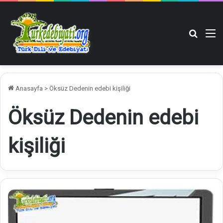
Arama y
M
Anasayfa
>
Öksüz Dedenin edebi kişiliği
Öksüz Dedenin edebi
kişiliği