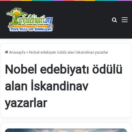
Arama y
M
Anasayfa
>
Nobel edebiyatı ödülü alan İskandinav yazarlar
Nobel edebiyatı ödülü
alan İskandinav
yazarlar