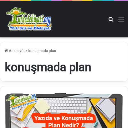
Arama y
M
Anasayfa
>
konuşmada plan
konuşmada plan