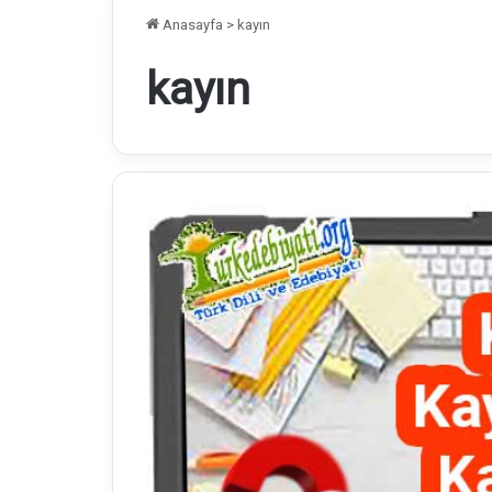
Anasayfa
>
kayın
kayın