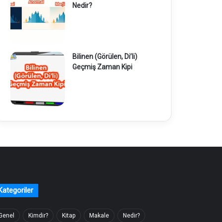
Nedir?
Bilinen (Görülen, Di’li)
Geçmiş Zaman Kipi
Kategoriler
Genel
Kimdir?
Kitap
Makale
Nedir?