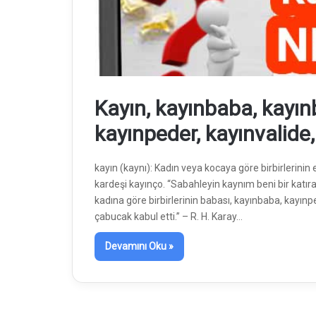
Kayın, kayınbaba, kayınb
kayınpeder, kayınvalide
kayın (kaynı): Kadın veya kocaya göre birbirlerinin 
kardeşi kayınço. “Sabahleyin kaynım beni bir katıra
kadına göre birbirlerinin babası, kayınbaba, kayınp
çabucak kabul etti.” – R. H. Karay…
Devamını Oku »