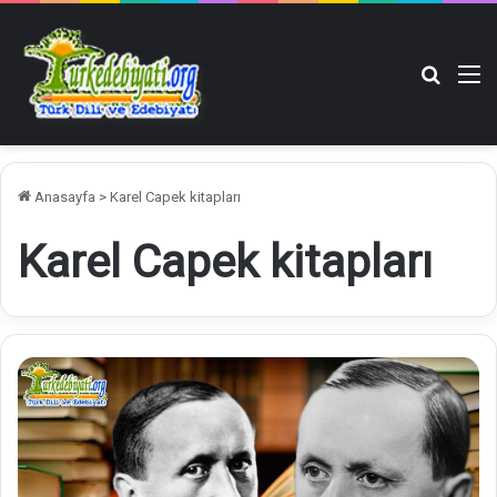
Arama y
M
Anasayfa
>
Karel Capek kitapları
Karel Capek kitapları