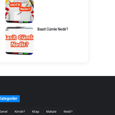
Basit Cümle Nedir?
Kategoriler
Genel
Kimdir?
Kitap
Makale
Nedir?