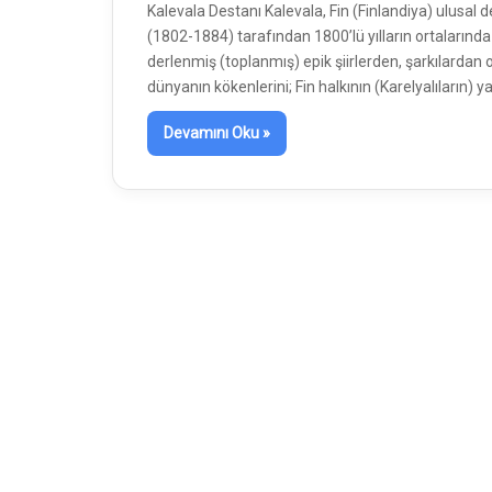
Kalevala Destanı Kalevala, Fin (Finlandiya) ulusal dest
(1802-1884) tarafından 1800’lü yılların ortalarında 
derlenmiş (toplanmış) epik şiirlerden, şarkılardan ol
dünyanın kökenlerini; Fin halkının (Karelyalıların)
Devamını Oku »