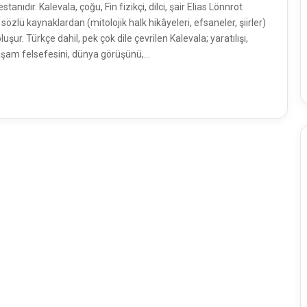
anıdır. Kalevala, çoğu, Fin fizikçi, dilci, şair Elias Lönnrot
sözlü kaynaklardan (mitolojik halk hikâyeleri, efsaneler, şiirler)
uşur. Türkçe dahil, pek çok dile çevrilen Kalevala; yaratılışı,
 yaşam felsefesini, dünya görüşünü,…