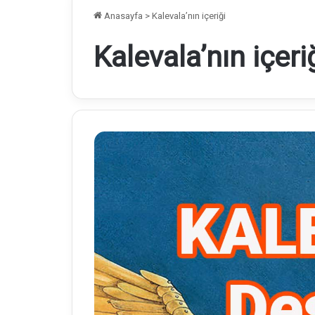
Anasayfa
>
Kalevala’nın içeriği
Kalevala’nın içeri