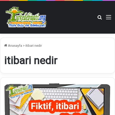
Arama y
M
Anasayfa
>
itibari nedir
itibari nedir