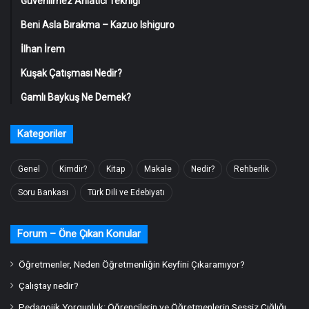
Güvenilmez Anlatıcı Tekniği
Beni Asla Bırakma – Kazuo Ishiguro
İlhan İrem
Kuşak Çatışması Nedir?
Gamlı Baykuş Ne Demek?
Kategoriler
Genel
Kimdir?
Kitap
Makale
Nedir?
Rehberlik
Soru Bankası
Türk Dili ve Edebiyatı
Forum – Öne Çıkan Konular
Öğretmenler, Neden Öğretmenliğin Keyfini Çıkaramıyor?
Çalıştay nedir?
Pedagojik Yorgunluk: Öğrencilerin ve Öğretmenlerin Sessiz Çığlığı