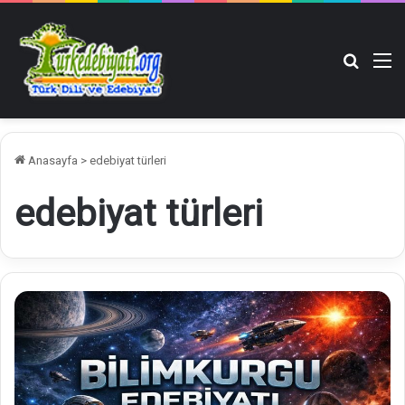
Arama y
M
Anasayfa
>
edebiyat türleri
edebiyat türleri