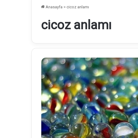
Anasayfa
>
cicoz anlamı
cicoz anlamı