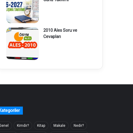
2010 Ales Soru ve
Cevapları
Kategoriler
Genel
Kimdir?
Kitap
Makale
Nedir?