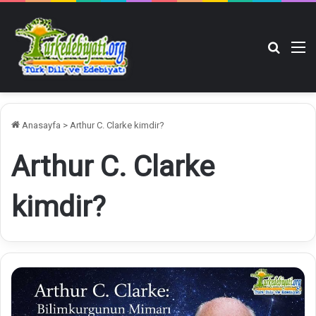
Arama y
M
Anasayfa
>
Arthur C. Clarke kimdir?
Arthur C. Clarke
kimdir?