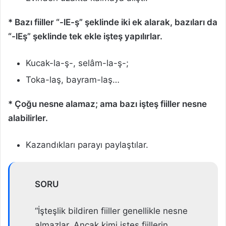
* Bazı fiiller “-lE-ş” şeklinde iki ek alarak, bazıları da
“-lEş” şeklinde tek ekle işteş yapılırlar.
Kucak-la-ş-, selâm-la-ş-;
Toka-laş, bayram-laş…
* Çoğu nesne alamaz; ama bazı işteş fiiller nesne
alabilirler.
Kazandıkları parayı paylaştılar.
SORU
“İşteşlik bildiren fiiller genellikle nesne
almazlar. Ancak kimi işteş fiillerin