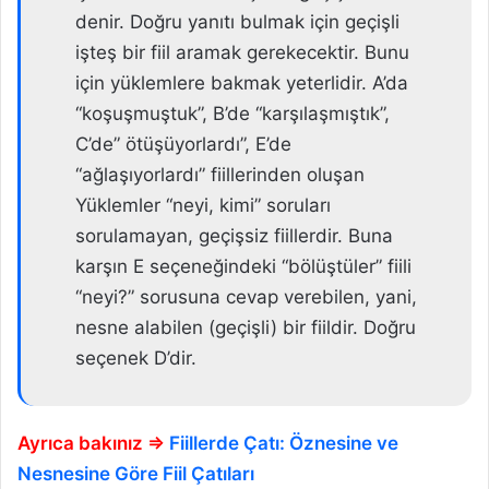
denir. Doğru yanıtı bulmak için geçişli
işteş bir fiil aramak gerekecektir. Bunu
için yüklemlere bakmak yeterlidir. A’da
“koşuşmuştuk”, B’de “karşılaşmıştık”,
C’de” ötüşüyorlardı”, E’de
“ağlaşıyorlardı” fiillerinden oluşan
Yüklemler “neyi, kimi” soruları
sorulamayan, geçişsiz fiillerdir. Buna
karşın E seçeneğindeki “bölüştüler” fiili
“neyi?” sorusuna cevap verebilen, yani,
nesne alabilen (geçişli) bir fiildir. Doğru
seçenek D’dir.
Ayrıca bakınız ⇒
Fiillerde Çatı: Öznesine ve
Nesnesine Göre Fiil Çatıları