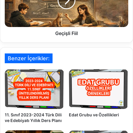
ş
l
i
F
i
i
Geçişli Fiil
l
Benzer İçerikler:
Edat Grubu ve Özellikleri
11. Sınıf 2023-2024 Türk Dili
ve Edebiyatı Yıllık Ders Planı