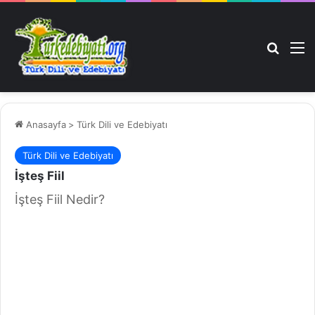
Arama 
M
Anasayfa
>
Türk Dili ve Edebiyatı
Türk Dili ve Edebiyatı
İşteş Fiil
İşteş Fiil Nedir?