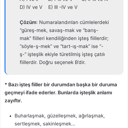
D) IV ve V E) III -IV ve V
Çözüm
: Numaralandırılan cümlelerdeki
“güreş-mek, savaş-mak ve “barış-
mak” fiilleri kendiliğinden işteş fiillerdir;
“söyle-ş-mek” ve “tart-ış-mak” ise “-
ş-” işteşlik ekiyle türetilmiş işteş çatılı
fiillerdir. Doğru seçenek B’dir.
* Bazı işteş fiiller bir durumdan başka bir duruma
geçmeyi ifade ederler. Bunlarda işteşlik anlamı
zayıftır.
Buharlaşmak, güzelleşmek, ağırlaşmak,
sertleşmek, sakinleşmek…