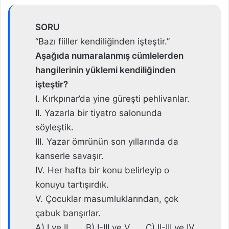
SORU
“Bazı fiiller kendiliğinden işteştir.”
Aşağıda numaralanmış cümlelerden
hangilerinin yüklemi kendiliğinden
işteştir?
I. Kırkpınar’da yine güreşti pehlivanlar.
II. Yazarla bir tiyatro salonunda
söyleştik.
III. Yazar ömrünün son yıllarında da
kanserle savaşır.
IV. Her hafta bir konu belirleyip o
konuyu tartışırdık.
V. Çocuklar masumluklarından, çok
çabuk barışırlar.
A) I ve II B) I-III ve V C) II-III ve IV