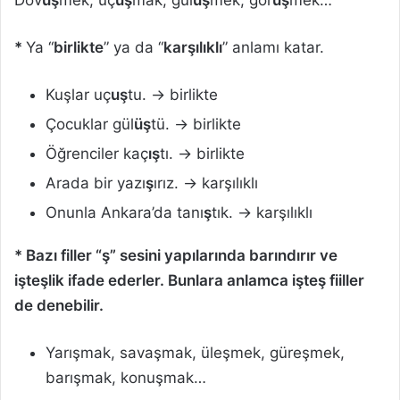
Döv
üş
mek, uç
uş
mak, gül
üş
mek, gör
üş
mek…
*
Ya “
birlikte
” ya da “
karşılıklı
” anlamı katar.
Kuşlar uç
uş
tu. → birlikte
Çocuklar gül
üş
tü. → birlikte
Öğrenciler kaç
ış
tı. → birlikte
Arada bir yazı
ş
ırız. → karşılıklı
Onunla Ankara’da tanı
ş
tık. → karşılıklı
* Bazı filler “ş” sesini yapılarında barındırır ve
işteşlik ifade ederler. Bunlara anlamca işteş fiiller
de denebilir.
Yarışmak, savaşmak, üleşmek, güreşmek,
barışmak, konuşmak…