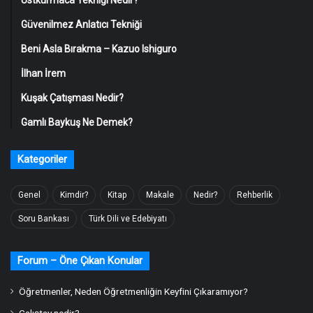
Üstkurmaca Tekniği Nedir?
Güvenilmez Anlatıcı Tekniği
Beni Asla Bırakma – Kazuo Ishiguro
İlhan İrem
Kuşak Çatışması Nedir?
Gamlı Baykuş Ne Demek?
Kategoriler
Genel
Kimdir?
Kitap
Makale
Nedir?
Rehberlik
Soru Bankası
Türk Dili ve Edebiyatı
Forum – Öne Çıkan Konular
Öğretmenler, Neden Öğretmenliğin Keyfini Çıkaramıyor?