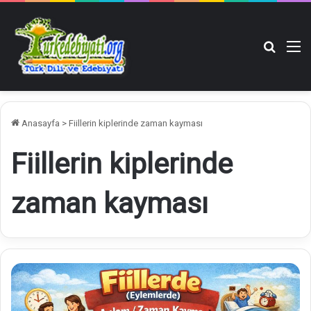
Arama y
M
Anasayfa
>
Fiillerin kiplerinde zaman kayması
Fiillerin kiplerinde
zaman kayması