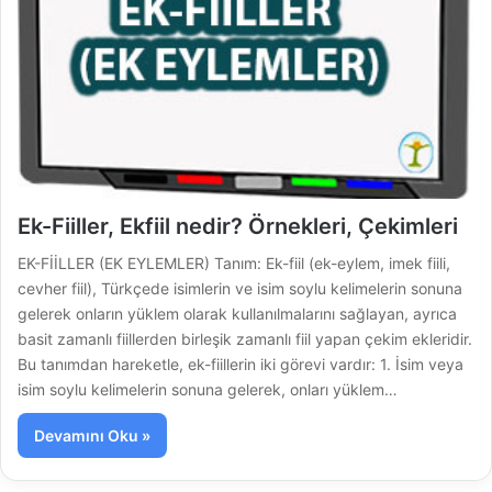
Ek-Fiiller, Ekfiil nedir? Örnekleri, Çekimleri
EK-FİİLLER (EK EYLEMLER) Tanım: Ek-fiil (ek-eylem, imek fiili,
cevher fiil), Türkçede isimlerin ve isim soylu kelimelerin sonuna
gelerek onların yüklem olarak kullanılmalarını sağlayan, ayrıca
basit zamanlı fiillerden birleşik zamanlı fiil yapan çekim ekleridir.
Bu tanımdan hareketle, ek-fiillerin iki görevi vardır: 1. İsim veya
isim soylu kelimelerin sonuna gelerek, onları yüklem…
Devamını Oku »