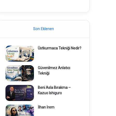
Son Eklenen
Üstkurmaca Tekniği Nedir?
Güvenilmez Anlatıcı
Tekniği
Beni Asla Bırakma –
Kazuo Ishiguro
İlhan İrem