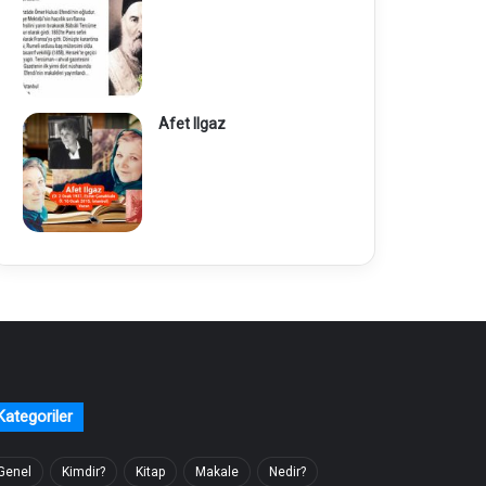
Afet Ilgaz
Kategoriler
Genel
Kimdir?
Kitap
Makale
Nedir?