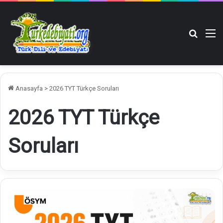
Arama y
M
Anasayfa
>
2026 TYT Türkçe Soruları
2026 TYT Türkçe
Soruları