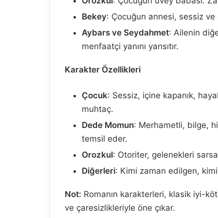
Orozkul
: Çocuğun üvey babası. Zali
Bekey
: Çocuğun annesi, sessiz ve 
Aybars ve Seydahmet
: Ailenin diğ
menfaatçi yanını yansıtır.
Karakter Özellikleri
Çocuk
: Sessiz, içine kapanık, hay
muhtaç.
Dede Momun
: Merhametli, bilge, h
temsil eder.
Orozkul
: Otoriter, gelenekleri sars
Diğerleri
: Kimi zaman edilgen, kim
Not:
Romanın karakterleri, klasik iyi-köt
ve çaresizlikleriyle öne çıkar.