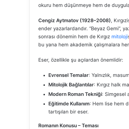
okuru hem düşünmeye hem de duygula
Cengiz Aytmatov (1928–2008)
, Kırgız
ender yazarlardandır. “Beyaz Gemi”, ya
sonrası dönemin hem de Kırgız
mitoloji
bu yana hem akademik çalışmalara hem d
Eser, özellikle şu açılardan önemlidir:
Evrensel Temalar
: Yalnızlık, masu
Mitolojik Bağlantılar
: Kırgız halk ma
Modern Roman Tekniği
: Simgesel 
Eğitimde Kullanım
: Hem lise hem d
tartışılan bir eser.
Romanın Konusu – Teması