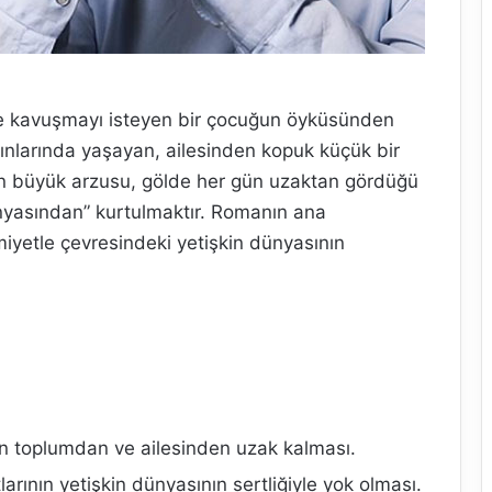
ye kavuşmayı isteyen bir çocuğun öyküsünden
akınlarında yaşayan, ailesinden kopuk küçük bir
n büyük arzusu, gölde her gün uzaktan gördüğü
yasından” kurtulmaktır. Romanın ana
iyetle çevresindeki yetişkin dünyasının
n toplumdan ve ailesinden uzak kalması.
rının yetişkin dünyasının sertliğiyle yok olması.