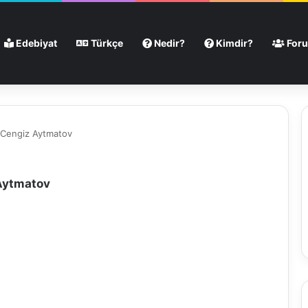
Edebiyat
Türkçe
Nedir?
Kimdir?
For
 Cengiz Aytmatov
Aytmatov