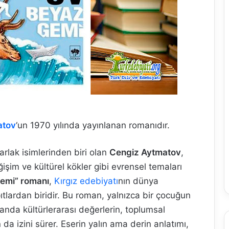
atov
‘un 1970 yılında yayınlanan romanıdır.
rlak isimlerinden biri olan
Cengiz Aytmatov
,
işim ve kültürel kökler gibi evrensel temaları
emi” romanı
,
Kırgız edebiyatı
nın dünya
tlardan biridir. Bu roman, yalnızca bir çocuğun
nda kültürlerarası değerlerin, toplumsal
 da izini sürer. Eserin yalın ama derin anlatımı,