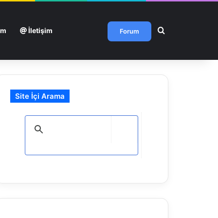
Arama yap ...
um
İletişim
Forum
Site İçi Arama