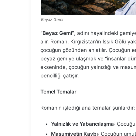
Beyaz Gemi
“Beyaz Gemi”
, adını hayalindeki gemi
alır. Roman, Kırgızistan’ın Issık Gölü y
çocuğun gözünden anlatılır. Çocuğun e
beyaz gemiye ulaşmak ve “insanlar dün
ekseninde, çocuğun yalnızlığı ve masum
bencilliği çatışır.
Temel Temalar
Romanın işlediği ana temalar şunlardır:
Yalnızlık ve Yabancılaşma
: Çocuğu
Masumiyetin Kaybı
: Çocuğun umutla