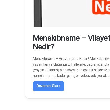
Menakıbname – Vilaye
Nedir?
Menakıbname – Vilayetname Nedir? Menkabe (Menkı
yaşamları ve olağanüstü hâlleriyle, davranışlarıyla 
(yaygın kullanım) olan sözcüğün çokluk hâlidir. 
nameler her ne kadar geniş bir yelpazede yer alsa d
Devamını Oku »