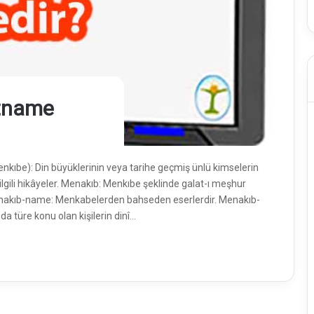
tname
be): Din büyüklerinin veya tarihe geçmiş ünlü kimselerin
ilgili hikâyeler. Menakıb: Menkıbe şeklinde galat-ı meşhur
Menakıb-name: Menkabelerden bahseden eserlerdir. Menakıb-
a türe konu olan kişilerin dinî…