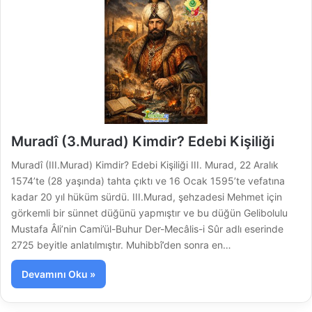
Muradî (3.Murad) Kimdir? Edebi Kişiliği
Muradî (III.Murad) Kimdir? Edebi Kişiliği III. Murad, 22 Aralık
1574’te (28 yaşında) tahta çıktı ve 16 Ocak 1595’te vefatına
kadar 20 yıl hüküm sürdü. III.Murad, şehzadesi Mehmet için
görkemli bir sünnet düğünü yapmıştır ve bu düğün Gelibolulu
Mustafa Âli’nin Cami’ül-Buhur Der-Mecâlis-i Sûr adlı eserinde
2725 beyitle anlatılmıştır. Muhibbî’den sonra en…
Devamını Oku »