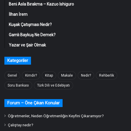
Beni Asla Bırakma – Kazuo Ishiguro
İlhan İrem
Kuşak Çatışması Nedir?
Gamlı Baykuş Ne Demek?
Yazar ve Şair Olmak
Kategoriler
Genel
Kimdir?
Kitap
Makale
Nedir?
Rehberlik
Soru Bankası
Türk Dili ve Edebiyatı
Forum – Öne Çıkan Konular
Öğretmenler, Neden Öğretmenliğin Keyfini Çıkaramıyor?
Çalıştay nedir?