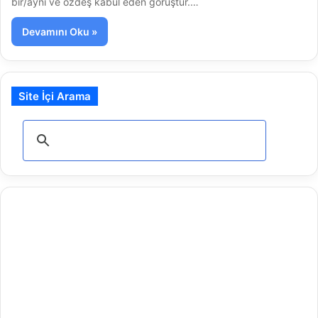
bir/aynı ve özdeş kabul eden görüştür.…
Devamını Oku »
Site İçi Arama