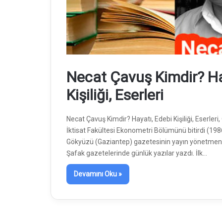
Necat Çavuş Kimdir? Ha
Kişiliği, Eserleri
Necat Çavuş Kimdir? Hayatı, Edebi Kişiliği, Eserleri
İktisat Fakültesi Ekonometri Bölümünü bitirdi (1986)
Gökyüzü (Gaziantep) gazetesinin yayın yönetmenliğ
Şafak gazetelerinde günlük yazılar yazdı. İlk…
Devamını Oku »