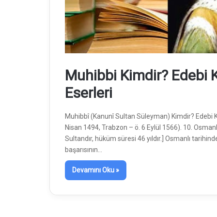
Muhibbi Kimdir? Edebi Ki
Eserleri
Muhibbî (Kanunî Sultan Süleyman) Kimdir? Edebi Kişi
Nisan 1494, Trabzon – ö. 6 Eylül 1566). 10. Osman
Sultandır, hüküm süresi 46 yıldır.] Osmanlı tarihin
başarısının…
Devamını Oku »