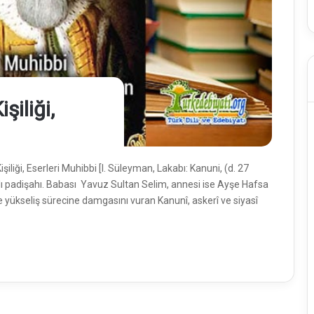
şiliği,
liği, Eserleri Muhibbi [I. Süleyman, Lakabı: Kanuni, (d. 27
lı padişahı. Babası Yavuz Sultan Selim, annesi ise Ayşe Hafsa
de yükseliş sürecine damgasını vuran Kanunî, askerî ve siyasî