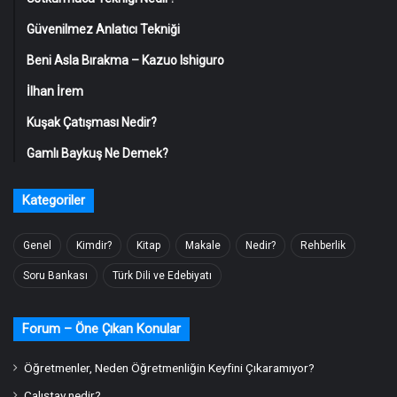
Güvenilmez Anlatıcı Tekniği
Beni Asla Bırakma – Kazuo Ishiguro
İlhan İrem
Kuşak Çatışması Nedir?
Gamlı Baykuş Ne Demek?
Kategoriler
Genel
Kimdir?
Kitap
Makale
Nedir?
Rehberlik
Soru Bankası
Türk Dili ve Edebiyatı
Forum – Öne Çıkan Konular
Öğretmenler, Neden Öğretmenliğin Keyfini Çıkaramıyor?
Çalıştay nedir?