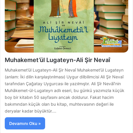
Muhakemet’ül Lugateyn-Ali Şir Nevaî
Muhakemet’ül Lugateyn-Ali Şir Nevaî Muhakemet’ül Lugateyn
(anlam: İki dilin karşılaştırılması) Uygur dilbilimcisi Ali Şir Nevaî
tarafından Çağatay Uygurcası ile yazılmıştır. Ali Şîr Nevâî’nin
Muhâkemet-ül-Lugateyn adlı eseri, bu günkü yazımızla küçük
boy bir kitabın 50 sayfasını ancak doldurur. Fakat hacim
bakımından küçük olan bu kitap, muhtevasının değeri ile
deryalar kadar büyüktür.…
Devamını Oku »