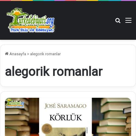
Arama y
M
Anasayfa
>
alegorik romanlar
alegorik romanlar