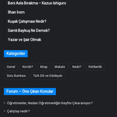
Beni Asla Bırakma – Kazuo Ishiguro
İlhan İrem
Kuşak Çatışması Nedir?
Gamlı Baykuş Ne Demek?
Yazar ve Şair Olmak
Kategoriler
Genel
Kimdir?
Kitap
Makale
Nedir?
Rehberlik
Soru Bankası
Türk Dili ve Edebiyatı
Forum – Öne Çıkan Konular
Öğretmenler, Neden Öğretmenliğin Keyfini Çıkaramıyor?
Çalıştay nedir?