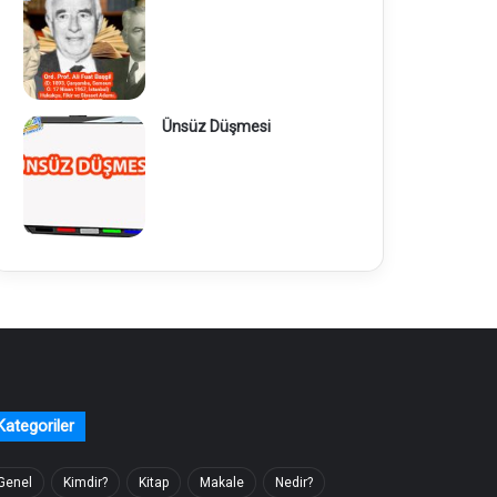
Ünsüz Düşmesi
Kategoriler
Genel
Kimdir?
Kitap
Makale
Nedir?