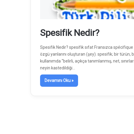
Spesifik Nedir?
Spesifik Nedir? spesifik sıfat Fransızca spécifique Ö
özgü yanlarını oluşturan (şey). spesifik; bir türün, 
kullanımda “belirli, açıkça tanımlanmış, net, sınırl
neyin kastedildiği…
Devamını Oku »