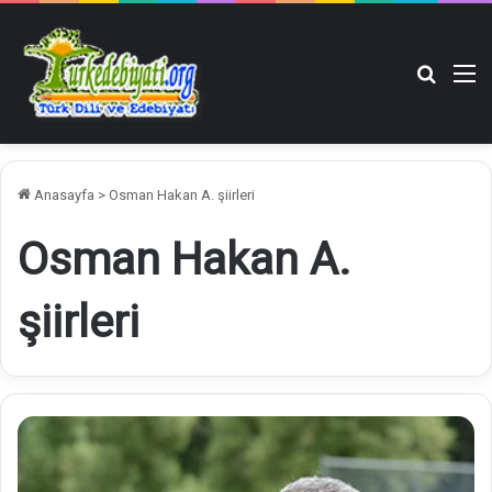
Arama y
M
Anasayfa
>
Osman Hakan A. şiirleri
Osman Hakan A.
şiirleri