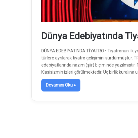
Dünya Edebiyatında Tiy
DÜNYA EDEBİYATINDA TİYATRO • Tiyatronun ilk yetkin
türlere ayrılarak tiyatro gelişimini sürdürmüştür.
edebiyatlarında nazım (şiir) biçiminde yazılmıştır. 1
Klasisizmin izleri görülmektedir. Üç birlik kuralına u
Devamını Oku »