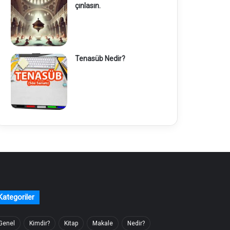
çınlasın.
Tenasüb Nedir?
Kategoriler
Genel
Kimdir?
Kitap
Makale
Nedir?