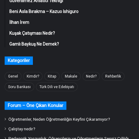
Güvenilmez Anlatıcı Tekniği
Beni Asla Bırakma – Kazuo Ishiguro
İlhan İrem
Kuşak Çatışması Nedir?
Gamlı Baykuş Ne Demek?
Kategoriler
Genel
Kimdir?
Kitap
Makale
Nedir?
Rehberlik
Soru Bankası
Türk Dili ve Edebiyatı
Forum – Öne Çıkan Konular
Öğretmenler, Neden Öğretmenliğin Keyfini Çıkaramıyor?
Çalıştay nedir?
Pedagojik Yorgunluk: Öğrencilerin ve Öğretmenlerin Sessiz Çığlığı