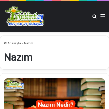
Arama y
M
Anasayfa
>
Nazım
Nazım