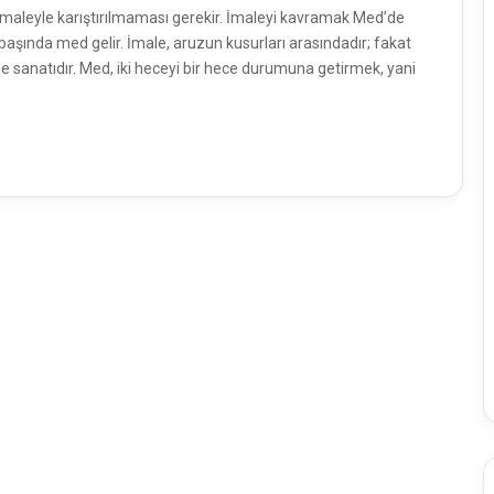
imaleyle karıştırılmaması gerekir. İmaleyi kav­ramak Med’de
aşında med gelir. İmale, aruzun kusurları ara­sındadır; fakat
e sanatıdır. Med, iki heceyi bir hece durumuna getirmek, yani