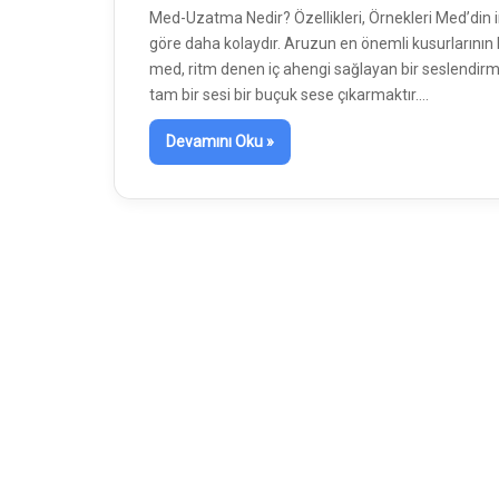
Med-Uzatma Nedir? Özellikleri, Örnekleri Med’din 
göre daha kolaydır. Aruzun en önemli kusurlarının b
med, ritm denen iç ahengi sağlayan bir ses­lendirm
tam bir sesi bir buçuk sese çıkarmaktır.…
Devamını Oku »