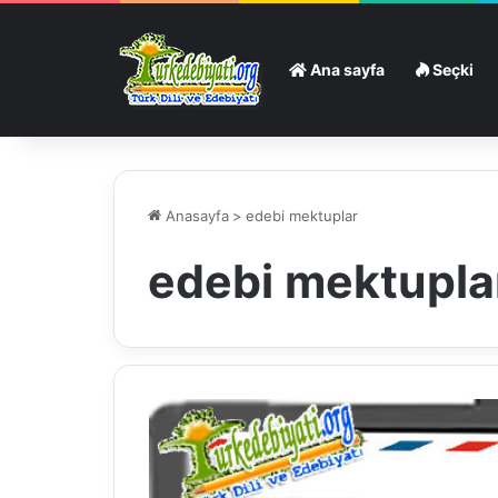
Ana sayfa
Seçki
Anasayfa
>
edebi mektuplar
edebi mektupla