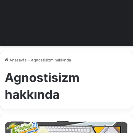
Anasayfa
>
Agnostisizm hakkında
Agnostisizm
hakkında