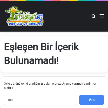
Arama y
M
Eşleşen Bir İçerik
Bulunamadı!
Öyle görünüyor ki aradığınızı bulamıyoruz. Arama yapmak yardımcı
olabilir.
A
r
a