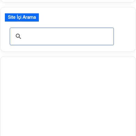
m
a
Site İçi Arama
: